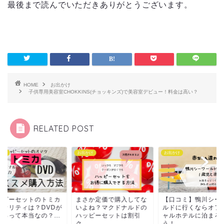
最後まで読んでいただきありがとうございます。
HOME
お出かけ
子供専用美容室CHOKKINS(チョッキンズ)で美容室デビュー！料金は高い？
RELATED POST
かけ
お出かけ
お出かけ
ッピーセットのトミカ
まさか定価で購入してな
【口コミ】鴨川シー
クオリティは？DVDが
いよね？マクドナルドの
ルドに行くならオフ
えるって本当なの？...
ハッピーセットは割引
ャルホテルに泊まろ
ク...
う！...