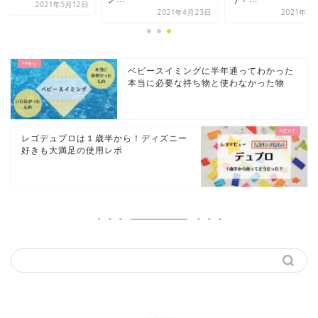
2021年5月12日
2021年4月23日
2021年3
ベビースイミングに半年通ってわかった
本当に必要な持ち物と使わなかった物
レゴデュプロは１歳半から！ディズニー
好きも大満足の使用レポ