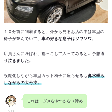
１０分前に到着すると、外から見るお店の中は車型の
椅子が並んでいて、
車の好きな息子はソワソワ
。
店員さんに呼ばれ、抱っこして入ってみると…予想通
り
泣きました。
誤魔化しながら車型カット椅子に座らせるも
鼻水垂ら
しながらの大号泣。
これは…ダメなやつかな（諦め
ツグミ