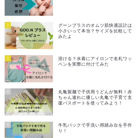
2
グーンプラスのオムツ肌快適設計は
小さいって本当？サイズを比較して
みたよ
3
溶ける？水着にアイロンで名札ワッ
ペンを実際に付けてみた
4
丸亀製麺で子供用うどんが無料！赤
ちゃん連れに優しい丸亀で子育て支
援パスポートを使ってみよう！
5
牛乳パックで手洗い用踏み台を手作
り！