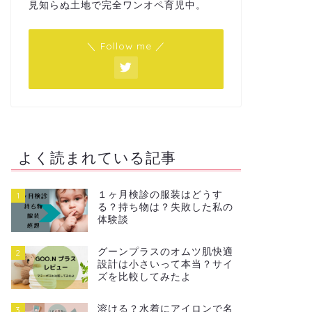
見知らぬ土地で完全ワンオペ育児中。
＼ Follow me ／
よく読まれている記事
１ヶ月検診の服装はどうす
1
る？持ち物は？失敗した私の
体験談
グーンプラスのオムツ肌快適
2
設計は小さいって本当？サイ
ズを比較してみたよ
溶ける？水着にアイロンで名
3