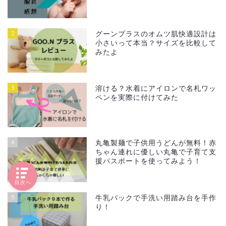
2
グーンプラスのオムツ肌快適設計は
小さいって本当？サイズを比較して
みたよ
3
溶ける？水着にアイロンで名札ワッ
ペンを実際に付けてみた
4
丸亀製麺で子供用うどんが無料！赤
ちゃん連れに優しい丸亀で子育て支
援パスポートを使ってみよう！
目次へ
5
牛乳パックで手洗い用踏み台を手作
り！