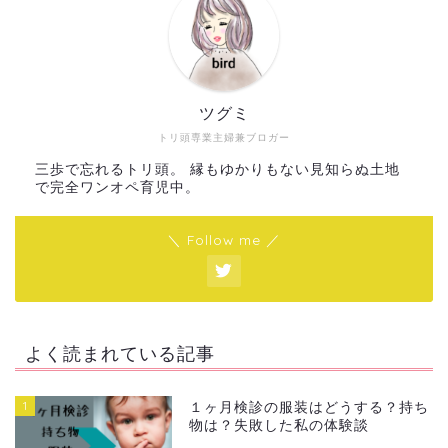
ツグミ
トリ頭専業主婦兼ブロガー
三歩で忘れるトリ頭。 縁もゆかりもない見知らぬ土地
で完全ワンオペ育児中。
＼ Follow me ／
よく読まれている記事
1
１ヶ月検診の服装はどうする？持ち
物は？失敗した私の体験談