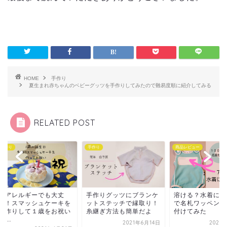
HOME
手作り
夏生まれ赤ちゃんのベビーグッツを手作りしてみたので難易度順に紹介してみる
RELATED POST
り
手作り
商品レビュー
アレルギーでも大丈
手作りグッツにブランケ
溶ける？水着にアイ
！スマッシュケーキを
ットステッチで縁取り！
で名札ワッペンを実
作りして１歳をお祝い
糸継ぎ方法も簡単だよ
付けてみた
.
2021年6月14日
2021年4