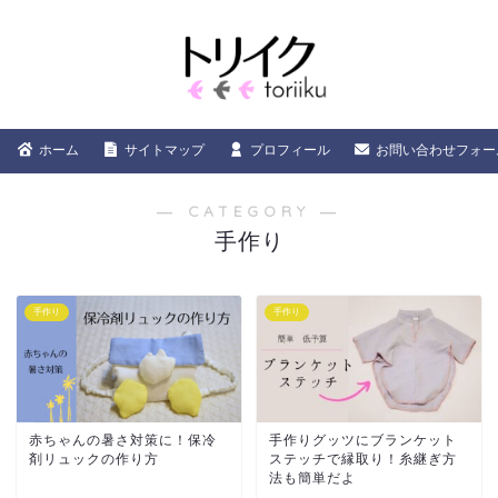
ホーム
サイトマップ
プロフィール
お問い合わせフォー
― CATEGORY ―
手作り
手作り
手作り
赤ちゃんの暑さ対策に！保冷
手作りグッツにブランケット
剤リュックの作り方
ステッチで縁取り！糸継ぎ方
法も簡単だよ