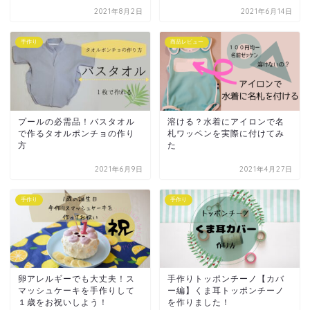
2021年8月2日
2021年6月14日
手作り
商品レビュー
プールの必需品！バスタオル
溶ける？水着にアイロンで名
で作るタオルポンチョの作り
札ワッペンを実際に付けてみ
方
た
2021年6月9日
2021年4月27日
手作り
手作り
卵アレルギーでも大丈夫！ス
手作りトッポンチーノ【カバ
マッシュケーキを手作りして
ー編】くま耳トッポンチーノ
１歳をお祝いしよう！
を作りました！