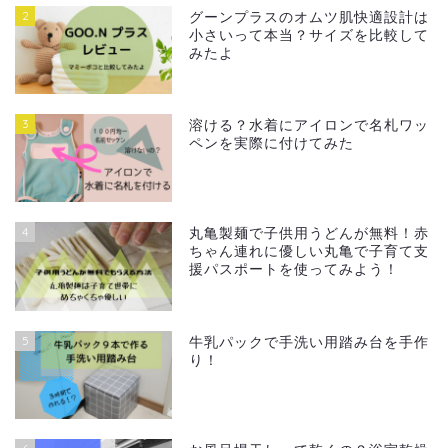
2
グーンプラスのオムツ肌快適設計は
小さいって本当？サイズを比較して
みたよ
3
溶ける？水着にアイロンで名札ワッ
ペンを実際に付けてみた
4
丸亀製麺で子供用うどんが無料！赤
ちゃん連れに優しい丸亀で子育て支
援パスポートを使ってみよう！
5
牛乳パックで手洗い用踏み台を手作
り！