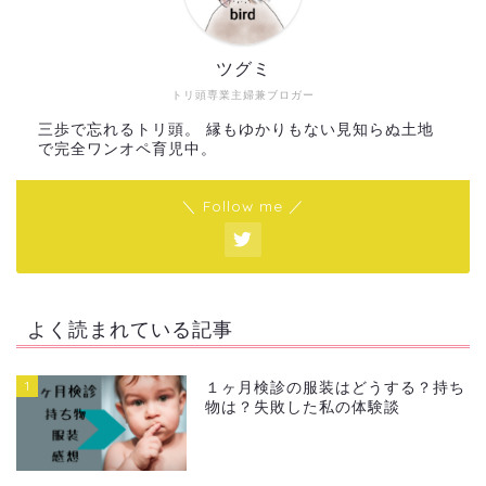
ツグミ
トリ頭専業主婦兼ブロガー
三歩で忘れるトリ頭。 縁もゆかりもない見知らぬ土地
で完全ワンオペ育児中。
＼ Follow me ／
よく読まれている記事
1
１ヶ月検診の服装はどうする？持ち
物は？失敗した私の体験談