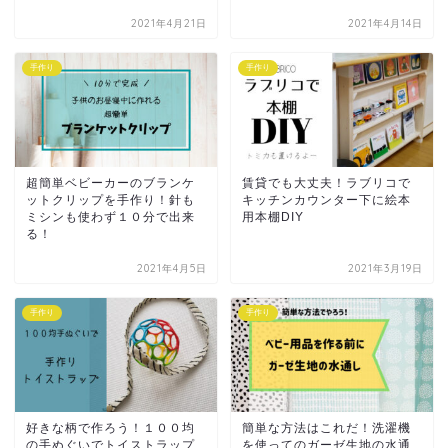
2021年4月21日
2021年4月14日
手作り
手作り
超簡単ベビーカーのブランケ
賃貸でも大丈夫！ラブリコで
ットクリップを手作り！針も
キッチンカウンター下に絵本
ミシンも使わず１０分で出来
用本棚DIY
る！
2021年4月5日
2021年3月19日
手作り
手作り
好きな柄で作ろう！１００均
簡単な方法はこれだ！洗濯機
の手ぬぐいでトイストラップ
を使ってのガーゼ生地の水通